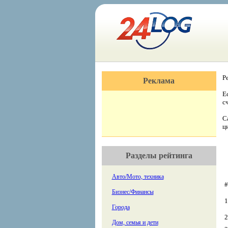
Р
Реклама
Е
с
С
ц
Разделы рейтинга
Авто/Мото, техника
#
Бизнес/Финансы
1
Города
2
Дом, семья и дети