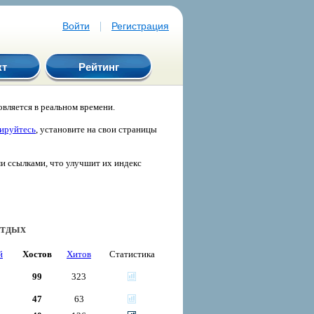
|
Войти
Регистрация
кт
Рейтинг
вляется в реальном времени.
рируйтесь
, установите на свои страницы
ми ссылками, что улучшит их индекс
отдых
й
Хостов
Хитов
Статистика
99
323
47
63