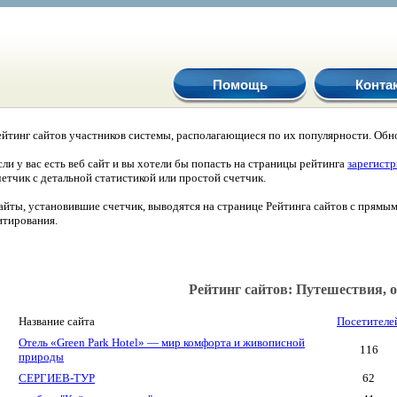
Помощь
Конта
ейтинг сайтов участников системы, располагающиеся по их популярности. Обно
сли у вас есть веб сайт и вы хотели бы попасть на страницы рейтинга
зарегист
четчик с детальной статистикой или простой счетчик.
айты, установившие счетчик, выводятся на странице Рейтинга сайтов с прямы
итирования.
Рейтинг сайтов: Путешествия, 
Название сайта
Посетителе
Отель «Green Park Hotel» — мир комфорта и живописной
116
природы
СЕРГИЕВ-ТУР
62