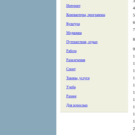
3
Интернет
4
Компьютеры, программы
5
6
Культура
7
Медицина
8
Путешествия, отдых
9
Работа
1
Развлечения
1
Спорт
1
1
Товары, услуги
1
Учеба
1
Разное
1
Для взрослых
1
1
1
2