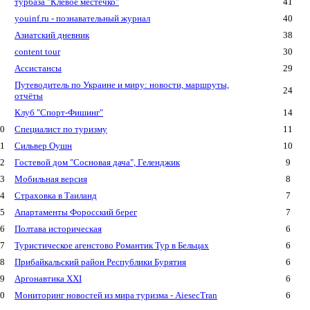
турбаза "Клёвое местечко"
41
youinf.ru - познавательный журнал
40
Азиатский дневник
38
content tour
30
Ассистансы
29
Путеводитель по Украине и миру: новости, маршруты,
24
отчёты
Клуб "Спорт-Фишинг"
14
0
Специалист по туризму
11
1
Сильвер Оушн
10
2
Гостевой дом "Сосновая дача", Геленджик
9
3
Мобильная версия
8
4
Страховка в Таиланд
7
5
Апартаменты Форосский берег
7
6
Полтава историческая
6
7
Туристическое агенстово Романтик Тур в Бельцах
6
8
Прибайкальский район Республики Бурятия
6
9
Аргонавтика XXI
6
0
Мониторинг новостей из мира туризма - AiesecTran
6