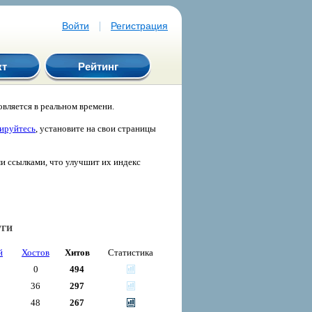
|
Войти
Регистрация
кт
Рейтинг
вляется в реальном времени.
рируйтесь
, установите на свои страницы
ми ссылками, что улучшит их индекс
уги
й
Хостов
Хитов
Статистика
0
494
36
297
48
267