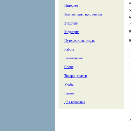
4
Интернет
5
Компьютеры, программы
6
Культура
7
8
Медицина
9
Путешествия, отдых
Работа
1
1
Развлечения
1
Спорт
1
Товары, услуги
1
Учеба
1
1
Разное
1
Для взрослых
1
1
2