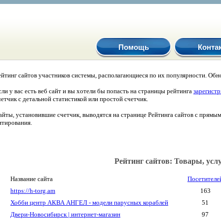
Помощь
Конта
ейтинг сайтов участников системы, располагающиеся по их популярности. Обно
сли у вас есть веб сайт и вы хотели бы попасть на страницы рейтинга
зарегист
четчик с детальной статистикой или простой счетчик.
айты, установившие счетчик, выводятся на странице Рейтинга сайтов с прямы
итирования.
Рейтинг сайтов: Товары, усл
Название сайта
Посетителе
https://h-torg.am
163
Хобби центр АКВА АНГЕЛ - модели парусных кораблей
51
Двери-Новосибирск | интернет-магазин
97