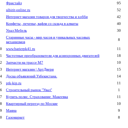
Фристайл
95
sibirit-online.ru
52
Интернет-магазин товаров для творчества и хобби
42
Конфеты , печенье, вафли со склада в алматы
40
Урал Мебель
30
Старинные часы - мир часов и уникальных часовых
8
механизмов
0
www.barierpk41.ru
11
1
Частотные преобразователи для асинхронных двигателей
18
2
Запчасти на трассе М7
10
3
Интернет магазин | АртДвери
15
4
Доска объявлений Узбекистана.
14
5
ptk-kip.ru
11
6
Строительный рынок "Увал"
1
7
Купить полис. Страхование. Макеевка
11
8
Квартирный переезд по Москве
10
9
Маяна
9
0
Газомаркет
8