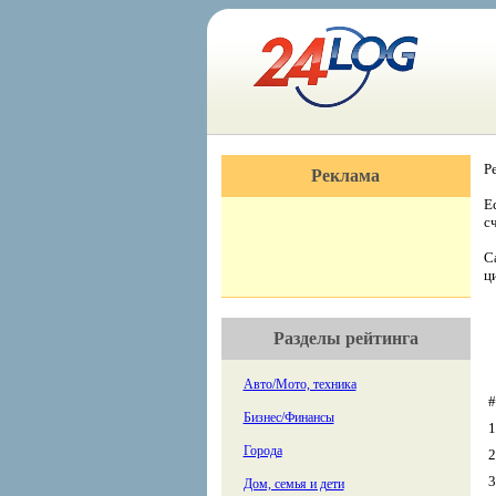
Р
Реклама
Е
с
С
ц
Разделы рейтинга
Авто/Мото, техника
#
Бизнес/Финансы
1
Города
2
3
Дом, семья и дети