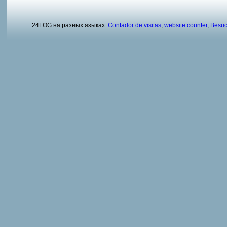
24LOG на разных языках:
Contador de visitas
,
website counter
,
Besuc