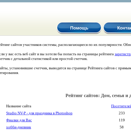
Помощь
Конта
ейтинг сайтов участников системы, располагающиеся по их популярности. Обно
сли у вас есть веб сайт и вы хотели бы попасть на страницы рейтинга
зарегист
четчик с детальной статистикой или простой счетчик.
айты, установившие счетчик, выводятся на странице Рейтинга сайтов с прямы
итирования.
Рейтинг сайтов: Дом, семья и 
Название сайта
Посетителе
Studio NV-P - для праздника в Photoshop
233
Фиалки для Вас
119
хобби-дневник
58