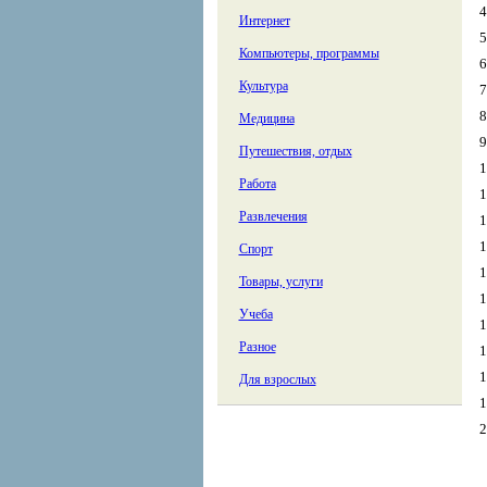
4
Интернет
5
Компьютеры, программы
6
Культура
7
8
Медицина
9
Путешествия, отдых
1
Работа
1
Развлечения
1
1
Спорт
1
Товары, услуги
1
Учеба
1
Разное
1
1
Для взрослых
1
2