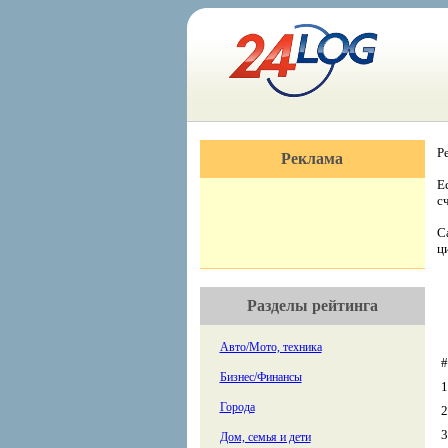
Р
Реклама
Е
с
С
ц
Разделы рейтинга
Авто/Мото, техника
#
Бизнес/Финансы
1
Города
2
3
Дом, семья и дети