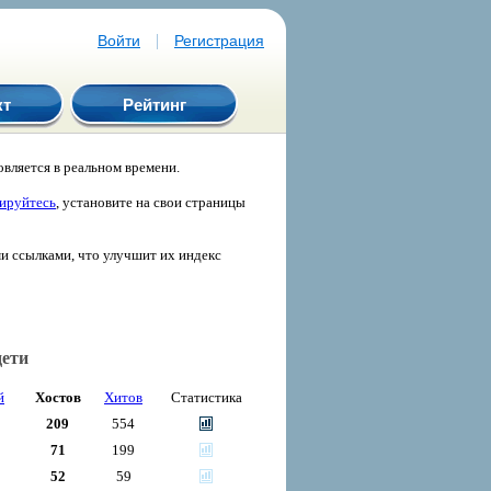
|
Войти
Регистрация
кт
Рейтинг
вляется в реальном времени.
рируйтесь
, установите на свои страницы
ми ссылками, что улучшит их индекс
дети
й
Хостов
Хитов
Статистика
209
554
71
199
52
59