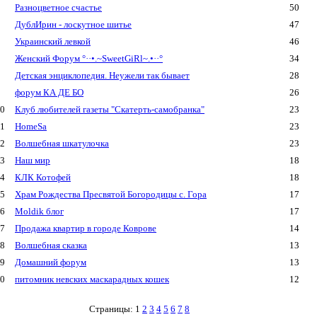
Разноцветное счастье
50
ДублИрин - лоскутное шитье
47
Украинский левкой
46
Женский Форум °··•.~SweetGiRl~.•··°
34
Детская энциклопедия. Неужели так бывает
28
форум КА ДЕ БО
26
0
Клуб любителей газеты "Скатерть-самобранка"
23
1
HomeSa
23
2
Волшебная шкатулочка
23
3
Наш мир
18
4
КЛК Котофей
18
5
Храм Рождества Пресвятой Богородицы с. Гора
17
6
Moldik блог
17
7
Продажа квартир в городе Коврове
14
8
Волшебная сказка
13
9
Домашний форум
13
0
питомник невских маскарадных кошек
12
Страницы: 1
2
3
4
5
6
7
8