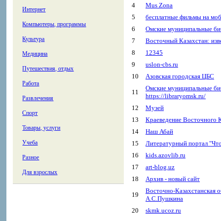
4
Mus Zona
Интернет
5
бесплатные фильмы на моб
Компьютеры, программы
6
Омские муниципальные би
Культура
7
Восточный Казахстан: изв
8
12345
Медицина
9
uslon-cbs.ru
Путешествия, отдых
10
Азовская городская ЦБС
Работа
Омские муниципальные би
11
https://libraryomsk.ru/
Развлечения
12
Музей
Спорт
13
Краеведение Восточного 
Товары, услуги
14
Наш Абай
Учеба
15
Литературный портал "Что
16
kids.azovlib.ru
Разное
17
art-blog.uz
Для взрослых
18
Архив - новый сайт
Восточно-Казахстанская о
19
А.С.Пушкина
20
skmk.ucoz.ru