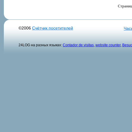
Страниц
©2006
Счётчик посетителей
Час
24LOG на разных языках:
Contador de visitas
,
website counter
,
Besuc