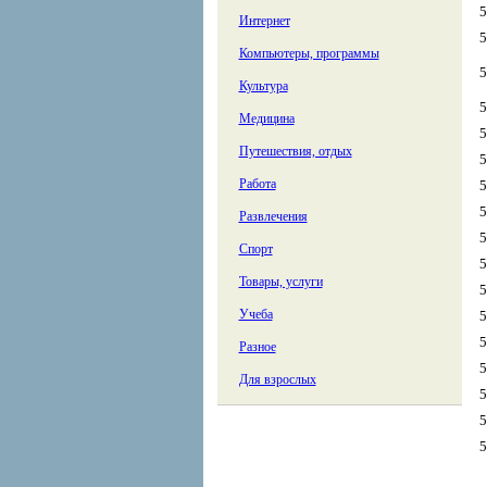
5
Интернет
5
Компьютеры, программы
5
Культура
5
Медицина
5
Путешествия, отдых
5
Работа
5
5
Развлечения
5
Спорт
5
Товары, услуги
5
Учеба
5
5
Разное
5
Для взрослых
5
5
5