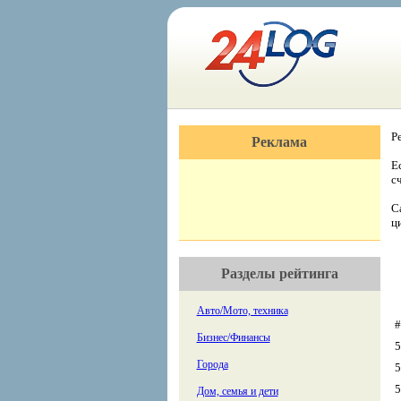
Р
Реклама
Е
с
С
ц
Разделы рейтинга
Авто/Мото, техника
#
Бизнес/Финансы
5
Города
5
5
Дом, семья и дети