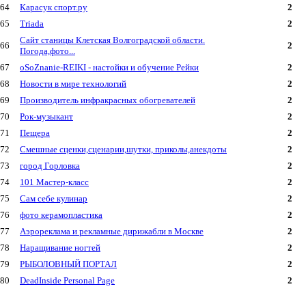
64
Карасук спорт.ру
2
65
Triada
2
Сайт станицы Клетская Волгоградской области.
66
2
Погода,фото...
67
oSoZnanie-REIKI - настойки и обучение Рейки
2
68
Новости в мире технологий
2
69
Производитель инфракрасных обогревателей
2
70
Рок-музыкант
2
71
Пещера
2
72
Смешные сценки,сценарии,шутки, приколы,анекдоты
2
73
город Горловка
2
74
101 Мастер-класс
2
75
Сам себе кулинар
2
76
фото керамопластика
2
77
Аэрореклама и рекламные дирижабли в Москве
2
78
Наращивание ногтей
2
79
РЫБОЛОВНЫЙ ПОРТАЛ
2
80
DeadInside Personal Page
2