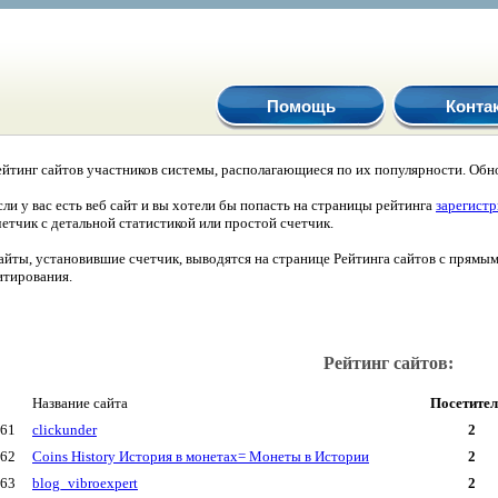
Помощь
Конта
ейтинг сайтов участников системы, располагающиеся по их популярности. Обно
сли у вас есть веб сайт и вы хотели бы попасть на страницы рейтинга
зарегист
четчик с детальной статистикой или простой счетчик.
айты, установившие счетчик, выводятся на странице Рейтинга сайтов с прямы
итирования.
Рейтинг сайтов:
Название сайта
Посетител
61
clickunder
2
62
Coins History История в монетах= Монеты в Истории
2
63
blog_vibroexpert
2