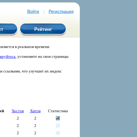
|
Войти
Регистрация
кт
Рейтинг
вляется в реальном времени.
рируйтесь
, установите на свои страницы
ми ссылками, что улучшит их индекс
ей
Хостов
Хитов
Статистика
2
2
2
2
2
2