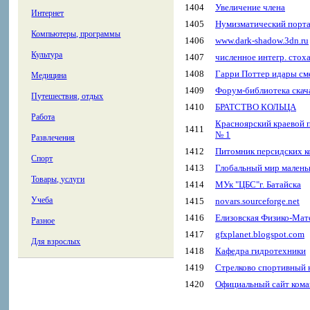
1404
Увеличение члена
Интернет
1405
Нумизматический порта
Компьютеры, программы
1406
www.dark-shadow.3dn.ru
Культура
1407
численное интегр. стох
1408
Гарри Поттер идары см
Медицина
1409
Форум-библиотека скача
Путешествия, отдых
1410
БРАТСТВО КОЛЬЦА
Работа
Красноярский краевой 
1411
№ 1
Развлечения
1412
Питомник персидских ко
Спорт
1413
Глобальный мир маленьк
Товары, услуги
1414
МУк "ЦБС"г. Батайска
Учеба
1415
novars.sourceforge.net
1416
Елизовская Физико-Мат
Разное
1417
gfxplanet.blogspot.com
Для взрослых
1418
Кафедра гидротехники
1419
Стрелково спортивный
1420
Официальный сайт ком