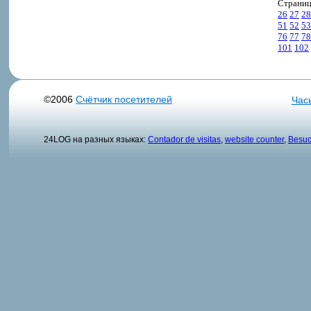
Страни
26
27
28
51
52
53
76
77
78
101
102
©2006
Счётчик посетителей
Час
24LOG на разных языках:
Contador de visitas
,
website counter
,
Besuc