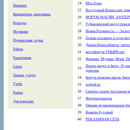
24
Mus Zona
Интернет
25
Восточный Казахстан: изв
Компьютеры, программы
26
ФОРУМ МАГИИ, ЭЗОТЕР
Культура
27
Туймазинский индустриал
28
Новая Реальность — Золот
Медицина
29
Только реальное в сети ин
Путешествия, отдых
30
Двери-Новосибирск | инте
Работа
31
мотофорум УПЫРИ.орг
Развлечения
32
Фильмы ,Музыка, Игры, П
Порно видео и фото. Лучш
Спорт
33
девочки
Товары, услуги
34
форум помощи магов Эне
Учеба
35
websdr.ru
36
Скачать порно бесплатно в
Разное
37
Фитопрепараты
Для взрослых
38
Омские муниципальные би
39
Камень бутовый
40
РЕКЛАМНАЯ СЕТЬ