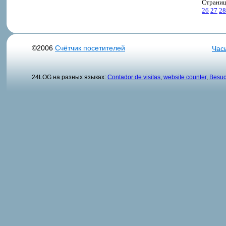
Страни
26
27
28
©2006
Счётчик посетителей
Час
24LOG на разных языках:
Contador de visitas
,
website counter
,
Besuc