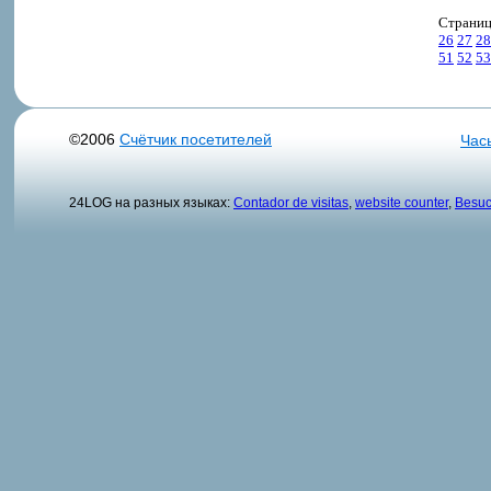
Страни
26
27
28
51
52
53
©2006
Счётчик посетителей
Час
24LOG на разных языках:
Contador de visitas
,
website counter
,
Besuc