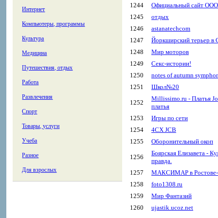
1244
Официальный сайт ООО
Интернет
1245
отдых
Компьютеры, программы
1246
astanatechcom
Культура
1247
Йоркширский терьер в С
1248
Мир моторов
Медицина
1249
Секс-истории!
Путешествия, отдых
1250
notes of autumn sympho
Работа
1251
Школ№20
Развлечения
Millissimo.ru - Платья 
1252
платья
Спорт
1253
Игры по сети
Товары, услуги
1254
4CX JCB
Учеба
1255
Оборонительный окоп
Боярская Елизавета - К
Разное
1256
правда.
Для взрослых
1257
МАКСИМАР в Ростове-
1258
foto1308.ru
1259
Мир Фантазий
1260
ujastik.ucoz.net