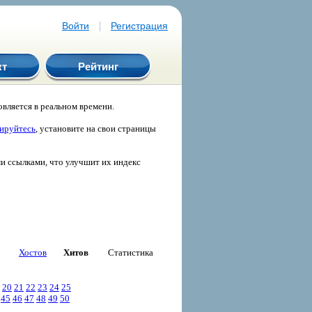
|
Войти
Регистрация
кт
Рейтинг
вляется в реальном времени.
рируйтесь
, установите на свои страницы
ми ссылками, что улучшит их индекс
Хостов
Хитов
Статистика
20
21
22
23
24
25
45
46
47
48
49
50