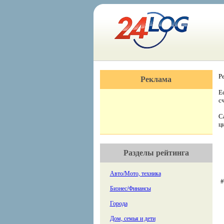
Р
Реклама
Е
с
С
ц
Разделы рейтинга
Авто/Мото, техника
#
Бизнес/Финансы
Города
Дом, семья и дети