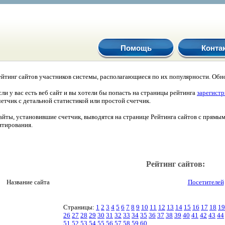
Помощь
Конта
ейтинг сайтов участников системы, располагающиеся по их популярности. Обно
сли у вас есть веб сайт и вы хотели бы попасть на страницы рейтинга
зарегист
четчик с детальной статистикой или простой счетчик.
айты, установившие счетчик, выводятся на странице Рейтинга сайтов с прямы
итирования.
Рейтинг сайтов:
Название сайта
Посетителей
Страницы:
1
2
3
4
5
6
7
8
9
10
11
12
13
14
15
16
17
18
19
26
27
28
29
30
31
32
33
34
35
36
37
38
39
40
41
42
43
44
51
52
53
54
55
56
57
58
59
60