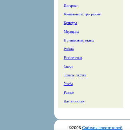
Интернет
Компьютеры, программы
Культура
Медицина
Путешествия, отдых
Работа
Развлечения
Спорт
Товары, услуги
Учеба
Разное
Для взрослых
©2006
Счётчик посетителей