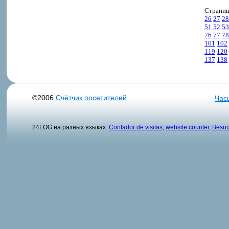
Страни
26
27
28
51
52
53
76
77
78
101
102
119
120
137
138
©2006
Счётчик посетителей
Час
24LOG на разных языках:
Contador de visitas
,
website counter
,
Besuc