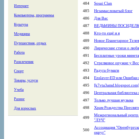
484
Sosai Clan
Интернет
485
Незамысловатый блог
Компьютеры, программы
486
Для Вас
Культура
487
ВЕДЬМИНЫ ПОСИДЕЛ
488
Кто-то ещё и я
Медицина
489
Новое Планетарное Теле
Путешествия, отдых
490
Лирические стихи о люб
Работа
491
Бесплатные уроки минет
Развлечения
492
Стрелковое оружие у Ве
493
Радуга бумаги
Спорт
494
Enslaver-ED или Ошибки
Товары, услуги
495
[k7vta3amd.blogspot.com]
Учеба
496
Центральная библиотека 
Разное
497
Только лучшая музыка
498
Храм Рождества Пресвято
Для взрослых
Межрегиональный центр 
499
"ЛУЧ"
Ассоциация "Оренбургск
500
округ"