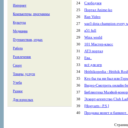
24
Слободзея
Интернет
25
Портал Anime-ko
Компьютеры, программы
26
Rap Video
Культура
27
war3 dota champion every 
28
a51 full
Медицина
29
Winx world
Путешествия, отдых
30
101 Мастер-класс
Работа
31
АТЗ портал
Развлечения
32
Ева..
33
всё для игр
Спорт
34
Hrithikopedia - Hrithik Ros
Товары, услуги
35
Кто бы ты ни был или Герм
Учеба
36
Видео-Смотреть онлайн б
Разное
37
Библиотека Малфой-мэнор
38
Эскорт-агентство Club La
Для взрослых
39
[Hogvarts - P.S.]
40
Продажа монет и банкнот.
Страни