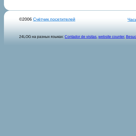
©2006
Счётчик посетителей
Час
24LOG на разных языках:
Contador de visitas
,
website counter
,
Besuc