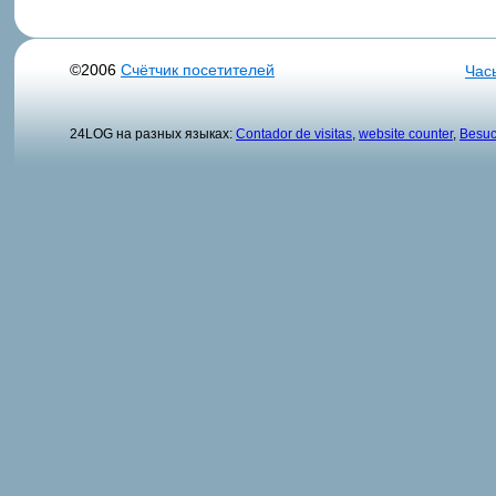
©2006
Счётчик посетителей
Час
24LOG на разных языках:
Contador de visitas
,
website counter
,
Besuc