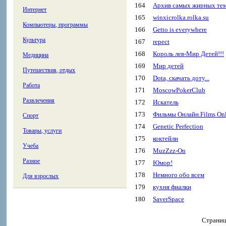
164
Архив самых жирных те
Интернет
165
winxicrolka.rolka.su
Компьютеры, программы
166
Getto is everywhere
Культура
167
repect
168
Король лев-Мир Детей!!!
Медицина
169
Мир детей
Путешествия, отдых
170
Dota, скачать доту...
Работа
171
MoscowPokerClub
Развлечения
172
Искатель
173
Фильмы Онлайн.Films Onl
Спорт
174
Genetic Perfection
Товары, услуги
175
коктейли
Учеба
176
MuzZzz-On
Разное
177
Юмор!
178
Немного обо всем
Для взрослых
179
кухня фиалки
180
SaverSpace
Страни