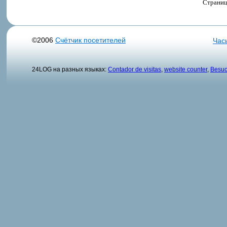
Страни
©2006
Счётчик посетителей
Час
24LOG на разных языках:
Contador de visitas
,
website counter
,
Besuc