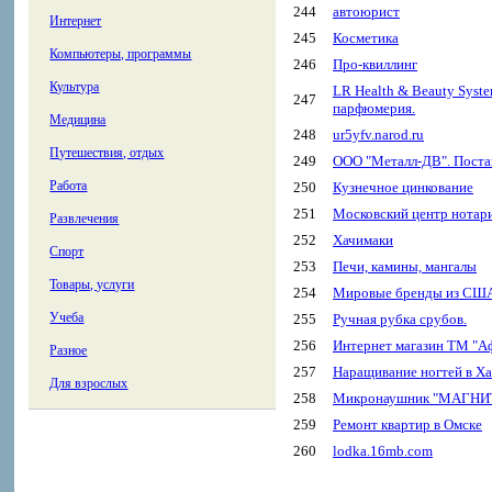
244
автоюрист
Интернет
245
Косметика
Компьютеры, программы
246
Про-квиллинг
Культура
LR Health & Beauty Syste
247
парфюмерия.
Медицина
248
ur5yfv.narod.ru
Путешествия, отдых
249
ООО "Металл-ДВ". Поста
Работа
250
Кузнечное цинкование
251
Московский центр нотар
Развлечения
252
Хачимаки
Спорт
253
Печи, камины, мангалы
Товары, услуги
254
Мировые бренды из СШ
Учеба
255
Ручная рубка срубов.
256
Интернет магазин ТМ "А
Разное
257
Наращивание ногтей в Ха
Для взрослых
258
Микронаушник "МАГНИТ"
259
Ремонт квартир в Омске
260
lodka.16mb.com