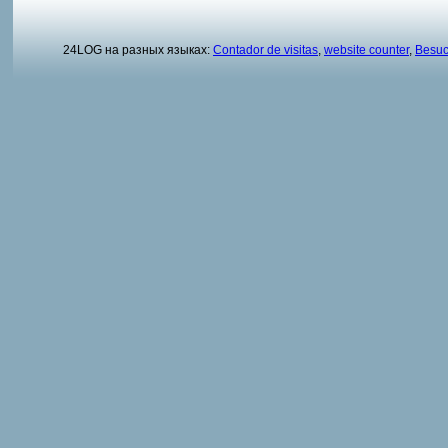
24LOG на разных языках:
Contador de visitas
,
website counter
,
Besuc