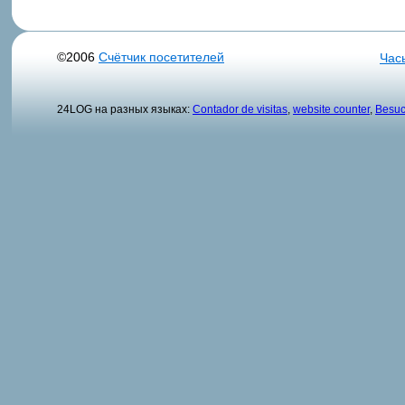
©2006
Счётчик посетителей
Час
24LOG на разных языках:
Contador de visitas
,
website counter
,
Besuc