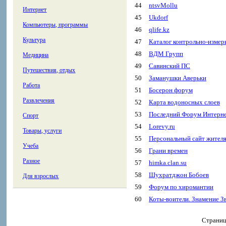
44
ntsvMollu
Интернет
45
Ukdorf
Компьютеры, программы
46
qlife.kz
Культура
47
Каталог контрольно-изме
48
ВДМ Групп
Медицина
49
Савинский ПС
Путешествия, отдых
50
Заманушки Аверьки
Работа
51
Босерон форум
Развлечения
52
Карта водоносных слоев
53
Последний Форум Интерн
Спорт
54
Lorevy.ru
Товары, услуги
55
Персональный сайт жител
Учеба
56
Грани времен
Разное
57
himka.clan.su
58
Шухратджон Бобоев
Для взрослых
59
Форум по хиромантии
60
Коты-воители. Знамение З
Страни