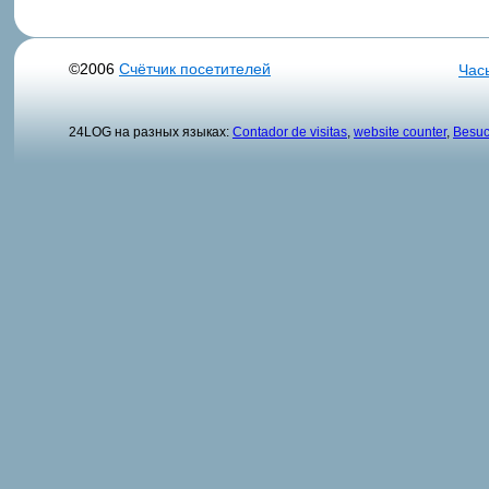
©2006
Счётчик посетителей
Час
24LOG на разных языках:
Contador de visitas
,
website counter
,
Besuc