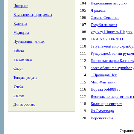
104
Надюшкины игрушки
Интернет
105
Я рядом...
Компьютеры, программы
106
Оксана Северная
Культура
107
Голуби на заказ
108
чау-чау Шпигель Шедыч
Медицина
109
TRAINZ 2008-2011
Путешествия, отдых
110
Tatyana-мой мир скрапбу
Работа
111
Рукоделие.Своими рукам
Развлечения
112
Почтовые марки Казахст
113
notes of autumn symphon
Спорт
114
...ПроводамНет
Товары, услуги
115
Мир Фантазий
Учеба
116
Портал bob989.ru
Разное
117
Вестник по педагогике 
118
Коллекция сигарет
Для взрослых
119
Из Смолграда
120
Перспективы
Страни